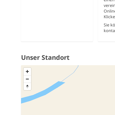
verei
Onlin
Klick
Sie k
konta
Unser Standort