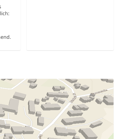
s
ich:
hend.