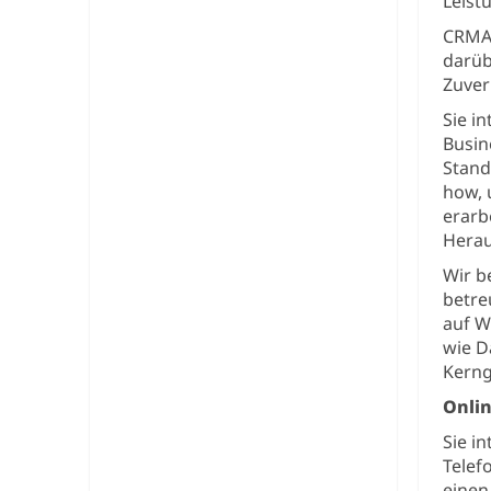
Leist
CRMAD
darüb
Zuver
Sie i
Busin
Stand
how, 
erarb
Herau
Wir b
betre
auf W
wie D
Kerng
Onli
Sie i
Telef
einen