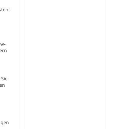
steht
ow-
ern
,
 Sie
gen
igen