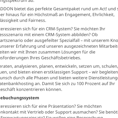
ungsspektrum ab.
DON bietet das perfekte Gesamtpaket rund um Act! und 
er hinaus für ein Höchstmaß an Engagement, Ehrlichkeit,
lässigkeit und Fairness.
nteressieren sich für ein CRM-System? Sie möchten Ihr
essszenario mit einem CRM-System abbilden? Ob
artszenario oder ausgefeilter Spezialfall – mit unserem Kn
unserer Erfahrung und unseren ausgezeichneten Mitarbeit
eiten wir mit Ihnen zusammen Lösungen für die
sforderungen Ihres Geschäftsbetriebes.
eraten, analysieren, planen, entwickeln, setzen um, schulen
uen, und bieten einen erstklassigen Support – wir begleiten
unsch durch alle Phasen und bieten weitere Dienstleistun
atenbankhosting an. Damit Sie sich zu 100 Prozent auf Ihr
eschäft konzentrieren können.
nebuchungssystem
nteressieren sich für eine Präsentation? Sie möchten
onkontakt mit Vertrieb oder Support ausmachen? Sie benöt
 Fernwartungseinsatz? Sie wollen eine Besprechung