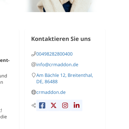
Kontaktieren Sie uns
00498282800400
ent-
info@crmaddon.de
Am Bächle 12, Breitenthal,
und
DE, 86488
in
crmaddon.de
!
 die